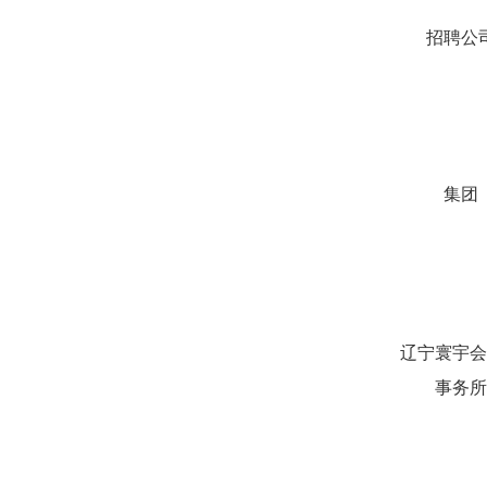
招聘公
集团
辽宁寰宇会
事务所