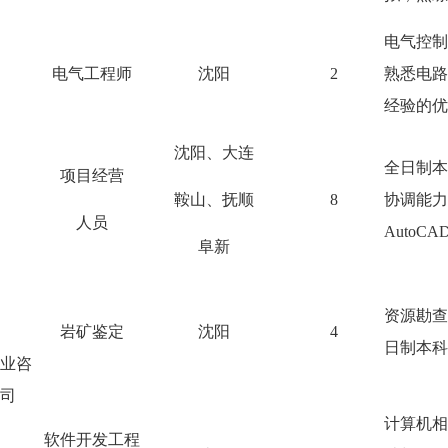
电气控制
电气工程师
沈阳
2
熟悉电路
经验的优
沈阳、大连
全日制本
项目经营
鞍山、抚顺
8
协调能力
人员
AutoCA
阜新
资源勘查
岩矿鉴定
沈阳
4
日制本科
业咨
司
计算机相
软件开发工程