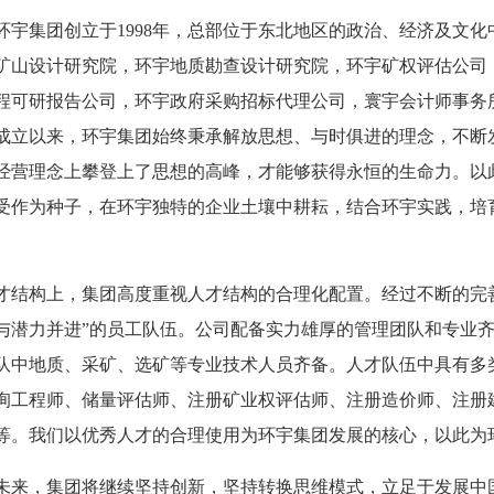
宇集团创立于1998年，总部位于东北地区的政治、经济及文
矿山设计研究院，环宇地质勘查设计研究院，环宇矿权评估公司
程可研报告公司，环宇政府采购招标代理公司，寰宇会计师事务
成立以来，环宇集团始终秉承解放思想、与时俱进的理念，不断
经营理念上攀登上了思想的高峰，才能够获得永恒的生命力。以
受作为种子，在环宇独特的企业土壤中耕耘，结合环宇实践，培
结构上，集团高度重视人才结构的合理化配置。经过不断的完善
与潜力并进”的员工队伍。公司配备实力雄厚的管理团队和专业
队中地质、采矿、选矿等专业技术人员齐备。人才队伍中具有多
询工程师、储量评估师、注册矿业权评估师、注册造价师、注册
等。我们以优秀人才的合理使用为环宇集团发展的核心，以此为
来，集团将继续坚持创新，坚持转换思维模式，立足于发展中