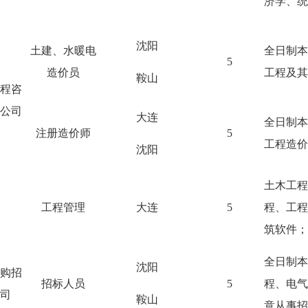
济学、统
沈阳
土建、水暖电
全日制本
5
造价员
工程及其
鞍山
程咨
公司
大连
全日制本
注册造价师
5
工程造价
沈阳
土木工程
工程管理
大连
5
程、工程
筑软件；
全日制本
沈阳
购招
招标人员
5
程、电气
司
鞍山
意从事招