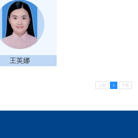
王英娜
上页
1
下页