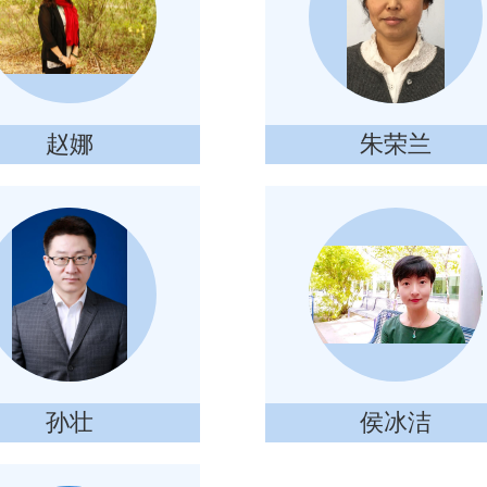
赵娜
朱荣兰
孙壮
侯冰洁